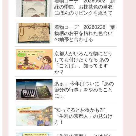
着物コーデ 20260502 新
緑の季節、お抹茶色の単衣
にほんのりピンクを添えて
着物コーデ 20260226 葉
物柄のお召を枯れた色合い
の紬帯と合わせる
京都人がいろんな物にどう
しても付けたくなる あの
「ことば」、知ってます
か？
あぁ… 今年はついに「あの
節分の行事」をやめること
に…
”知ってるとお得かも?!”
「生粋の京都人」の見分け
方！