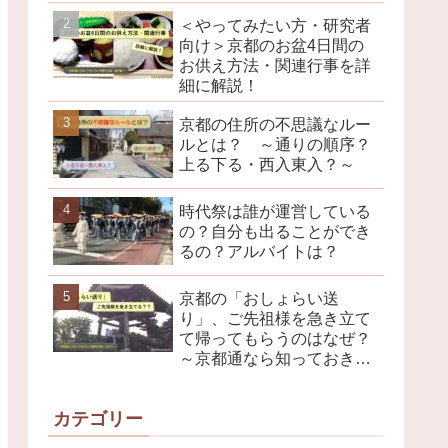
＜やってみたい方・研究者
向け＞京都のお盆4日間の
お供え方法・関連行事を詳
細に解説！
京都の住所の不思議なルー
ルとは？ ～通りの順序？
上る下る・西入東入？～
時代祭は誰が運営している
の？自分も出ることができ
るの？アルバイトは？
京都の「おしょらい送
り」、ご先祖様を急き立て
て帰ってもらうのはなぜ？
～京都通なら知っておきた
い京都のお盆行事・その４
～
カテゴリー