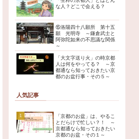
「生粋の京都人」とはどん
な人？どこで会える？
⑮洛陽四十八願所 第十五
願 光明寺 ～鎌倉武士と
阿弥陀如来の不思議な関係
～
「大文字送り火」の時京都
人は何をやってる？ ～京
都通なら知っておきたい京
都のお盆行事・その５～
人気記事
「京都のお盆」は、やるこ
とだらけで忙しい？！ ～
京都通なら知っておきたい
京都のお盆・その１～