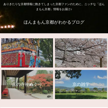
ありきたりな京都情報に飽きてしまった京都ファンのために、ニッチな「ほん
まもん京都」情報をお届け♪
ほんまもん京都がわかるブログ
年中行事
観光
京の寺社めぐり
京の雑学