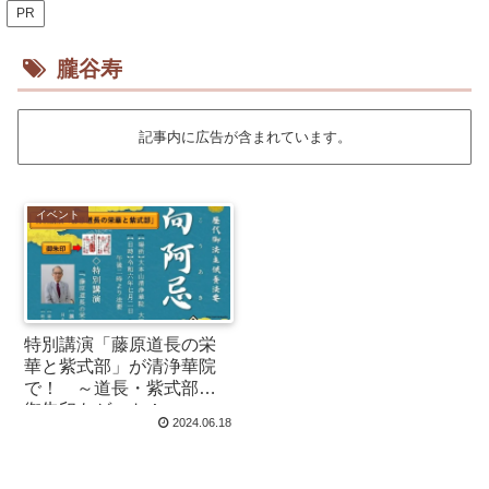
PR
朧谷寿
記事内に広告が含まれています。
イベント
特別講演「藤原道長の栄
華と紫式部」が清浄華院
で！ ～道長・紫式部の
御朱印もゲット！～
2024.06.18