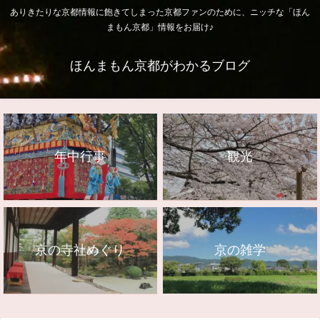
ありきたりな京都情報に飽きてしまった京都ファンのために、ニッチな「ほん
まもん京都」情報をお届け♪
ほんまもん京都がわかるブログ
年中行事
観光
京の寺社めぐり
京の雑学