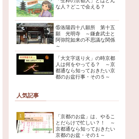
「生粋の京都人」とはどん
な人？どこで会える？
⑮洛陽四十八願所 第十五
願 光明寺 ～鎌倉武士と
阿弥陀如来の不思議な関係
～
「大文字送り火」の時京都
人は何をやってる？ ～京
都通なら知っておきたい京
都のお盆行事・その５～
人気記事
「京都のお盆」は、やるこ
とだらけで忙しい？！ ～
京都通なら知っておきたい
京都のお盆・その１～