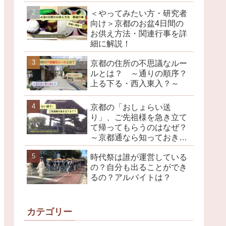
＜やってみたい方・研究者
向け＞京都のお盆4日間の
お供え方法・関連行事を詳
細に解説！
京都の住所の不思議なルー
ルとは？ ～通りの順序？
上る下る・西入東入？～
京都の「おしょらい送
り」、ご先祖様を急き立て
て帰ってもらうのはなぜ？
～京都通なら知っておきた
い京都のお盆行事・その４
時代祭は誰が運営している
～
の？自分も出ることができ
るの？アルバイトは？
カテゴリー