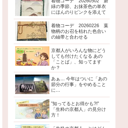
着物コーデ 20260502 新
緑の季節、お抹茶色の単衣
にほんのりピンクを添えて
着物コーデ 20260226 葉
物柄のお召を枯れた色合い
の紬帯と合わせる
京都人がいろんな物にどう
しても付けたくなる あの
「ことば」、知ってます
か？
あぁ… 今年はついに「あの
節分の行事」をやめること
に…
”知ってるとお得かも?!”
「生粋の京都人」の見分け
方！