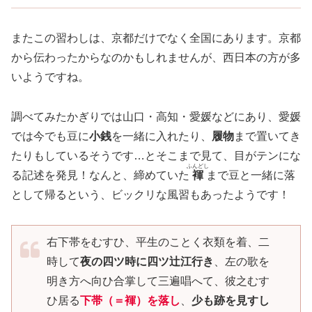
またこの習わしは、京都だけでなく全国にあります。京都
から伝わったからなのかもしれませんが、西日本の方が多
いようですね。
調べてみたかぎりでは山口・高知・愛媛などにあり、愛媛
では今でも豆に
小銭
を一緒に入れたり、
履物
まで置いてき
たりもしているそうです…とそこまで見て、目がテンにな
ふんどし
る記述を発見！なんと、締めていた
褌
まで豆と一緒に落
として帰るという、ビックリな風習もあったようです！
右下帯をむすひ、平生のことく衣類を着、二
時して
夜の四ツ時に四ツ辻江行き
、左の歌を
明き方へ向ひ合掌して三遍唱へて、彼之むす
ひ居る
下帯
（
＝褌
）
を落し
、
少も跡を見すし