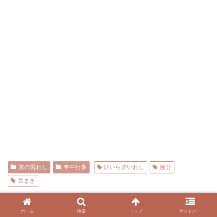
京の習わし
年中行事
ひいらぎいわし
節分
豆まき
スポンサーリンク
ホーム
検索
トップ
サイドバー