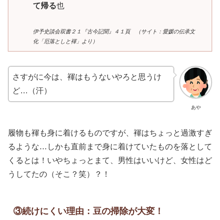
て帰る
也
伊予史談会双書２１『古今記聞』４１頁 （サイト：愛媛の伝承文
化「厄落としと褌」より）
さすがに今は、褌はもうないやろと思うけ
ど…（汗）
あや
履物も褌も身に着けるものですが、褌はちょっと過激すぎ
るような…しかも直前まで身に着けていたものを落として
くるとは！いやちょっとまて、男性はいいけど、女性はど
うしてたの（そこ？笑）？！
③続けにくい理由：豆の掃除が大変！