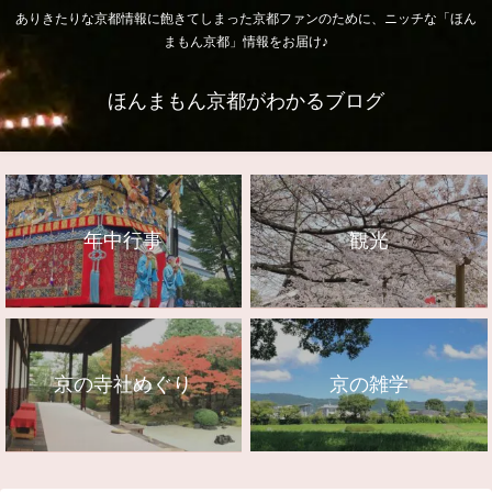
ありきたりな京都情報に飽きてしまった京都ファンのために、ニッチな「ほん
まもん京都」情報をお届け♪
ほんまもん京都がわかるブログ
年中行事
観光
京の寺社めぐり
京の雑学